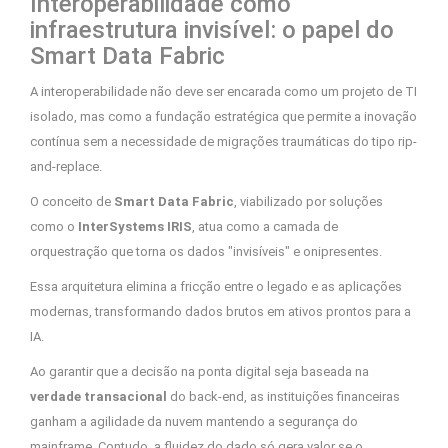
Interoperabilidade como
infraestrutura invisível: o papel do
Smart Data Fabric
A interoperabilidade não deve ser encarada como um projeto de TI
isolado, mas como a fundação estratégica que permite a inovação
contínua sem a necessidade de migrações traumáticas do tipo rip-
and-replace.
O conceito de
Smart Data Fabric
, viabilizado por soluções
como o
InterSystems IRIS
, atua como a camada de
orquestração que torna os dados "invisíveis" e onipresentes.
Essa arquitetura elimina a fricção entre o legado e as aplicações
modernas, transformando dados brutos em ativos prontos para a
IA.
Ao garantir que a decisão na ponta digital seja baseada na
verdade transacional
do back-end, as instituições financeiras
ganham a agilidade da nuvem mantendo a segurança do
mainframe. Contudo, a fluidez do dado só gera valor se o