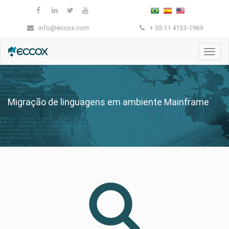
info@eccox.com
+ 55 11 4133-1969
Nave
Migração de linguagens em ambiente Mainframe