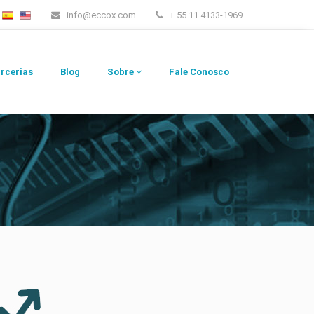
info@eccox.com
+ 55 11 4133-1969
rcerias
Blog
Sobre
Fale Conosco