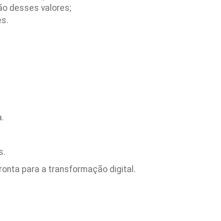
ão desses valores;
es.
.
s.
pronta para a transformação digital.