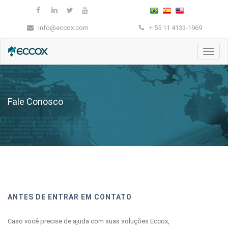
info@eccox.com
+ 55 11 4133-1969
Nave
Fale Conosco
ANTES DE ENTRAR EM CONTATO
Caso você precise de ajuda com suas soluções Eccox,