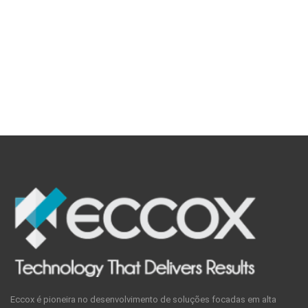
Eccox é pioneira no desenvolvimento de soluções focadas em alta