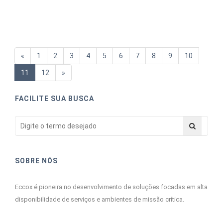
«
1
2
3
4
5
6
7
8
9
10
11
12
»
FACILITE SUA BUSCA
SOBRE NÓS
Eccox é pioneira no desenvolvimento de soluções focadas em alta
disponibilidade de serviços e ambientes de missão crítica.